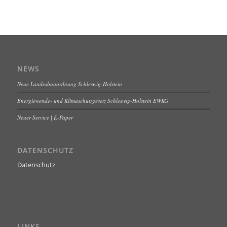
NEWS
Neue Landesbauordnung Schleswig-Holstein
Energiewende- und Klimaschutzgesetz Schleswig-Holstein EWKG
Neuer Service | E-Paper
DATENSCHUTZ
Datenschutz
LINKS