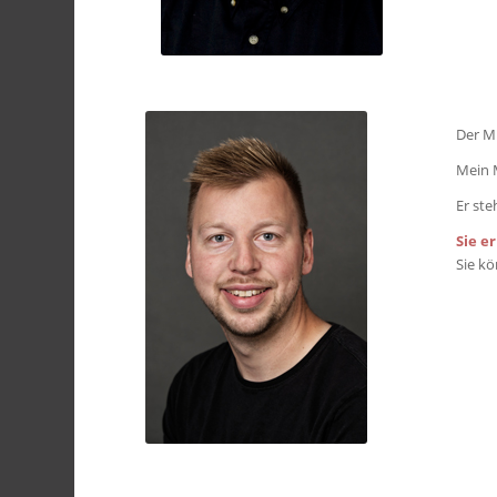
Der Mi
Mein M
Er ste
Sie e
Sie k