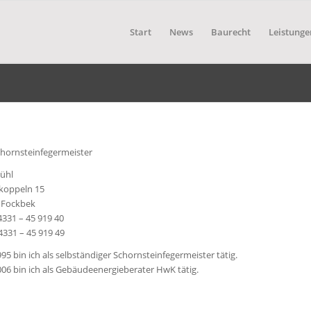
Start
News
Baurecht
Leistunge
chornsteinfegermeister
Kühl
koppeln 15
 Fockbek
04331 – 45 919 40
4331 – 45 919 49
995 bin ich als selbständiger Schornsteinfegermeister tätig.
006 bin ich als Gebäudeenergieberater HwK tätig.