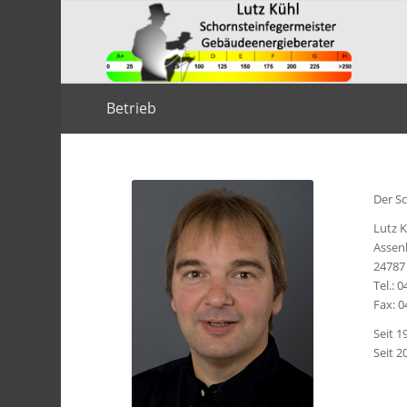
Betrieb
Der S
Lutz 
Assen
24787
Tel.: 
Fax: 0
Seit 1
Seit 2