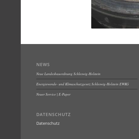
NEWS
Neue Landesbauordnung Schleswig-Holstein
Energiewende- und Klimaschutzgesetz Schleswig-Holstein EWKG
Neuer Service | E-Paper
DATENSCHUTZ
Datenschutz