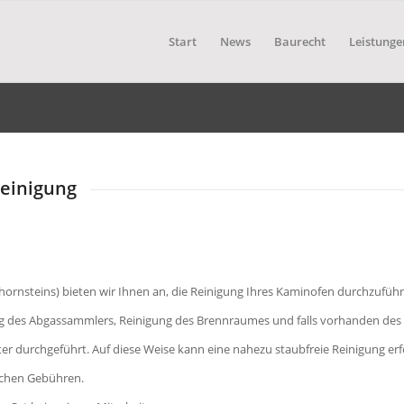
Start
News
Baurecht
Leistunge
einigung
rnsteins) bieten wir Ihnen an, die Reinigung Ihres Kaminofen durchzuführ
ung des Abgassammlers, Reinigung des Brennraumes und falls vorhanden des
ter durchgeführt. Auf diese Weise kann eine nahezu staubfreie Reinigung erf
lichen Gebühren.