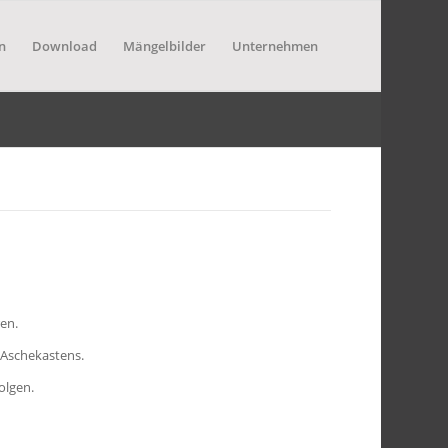
n
Download
Mängelbilder
Unternehmen
en.
 Aschekastens.
olgen.