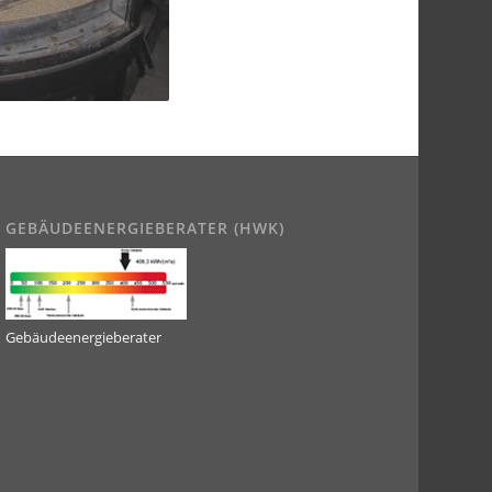
GEBÄUDEENERGIEBERATER (HWK)
Gebäudeenergieberater